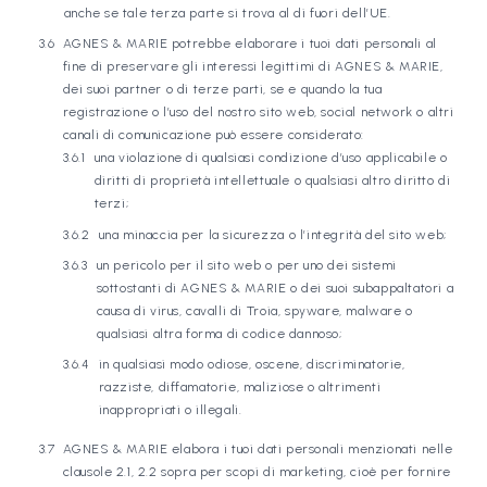
anche se tale terza parte si trova al di fuori dell’UE.
AGNES & MARIE potrebbe elaborare i tuoi dati personali al
fine di preservare gli interessi legittimi di AGNES & MARIE,
dei suoi partner o di terze parti, se e quando la tua
registrazione o l’uso del nostro sito web, social network o altri
canali di comunicazione può essere considerato:
una violazione di qualsiasi condizione d’uso applicabile o
diritti di proprietà intellettuale o qualsiasi altro diritto di
terzi;
una minaccia per la sicurezza o l’integrità del sito web;
un pericolo per il sito web o per uno dei sistemi
sottostanti di AGNES & MARIE o dei suoi subappaltatori a
causa di virus, cavalli di Troia, spyware, malware o
qualsiasi altra forma di codice dannoso;
in qualsiasi modo odiose, oscene, discriminatorie,
razziste, diffamatorie, maliziose o altrimenti
inappropriati o illegali.
AGNES & MARIE elabora i tuoi dati personali menzionati nelle
clausole 2.1, 2.2 sopra per scopi di marketing, cioè per fornire