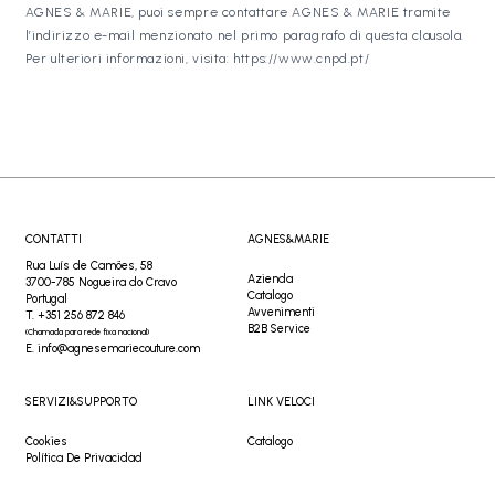
AGNES & MARIE, puoi sempre contattare AGNES & MARIE tramite
l’indirizzo e-mail menzionato nel primo paragrafo di questa clausola.
Per ulteriori informazioni, visita: https://www.cnpd.pt/
CONTATTI
AGNES&MARIE
Rua Luís de Camões, 58
Azienda
3700-785 Nogueira do Cravo
Catalogo
Portugal
Avvenimenti
T. +351 256 872 846
B2B Service
(Chamada para rede fixa nacional)
E. info@agnesemariecouture.com
SERVIZI&SUPPORTO
LINK VELOCI
Cookies
Catalogo
Política De Privacidad