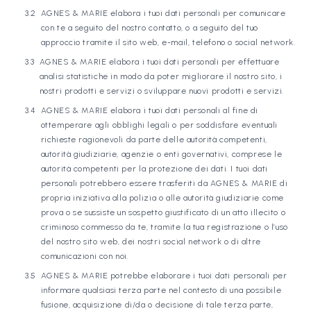
AGNES & MARIE elabora i tuoi dati personali per comunicare
con te a seguito del nostro contatto, o a seguito del tuo
approccio tramite il sito web, e-mail, telefono o social network.
AGNES & MARIE elabora i tuoi dati personali per effettuare
analisi statistiche in modo da poter migliorare il nostro sito, i
nostri prodotti e servizi o sviluppare nuovi prodotti e servizi.
AGNES & MARIE elabora i tuoi dati personali al fine di
ottemperare agli obblighi legali o per soddisfare eventuali
richieste ragionevoli da parte delle autorità competenti,
autorità giudiziarie, agenzie o enti governativi, comprese le
autorità competenti per la protezione dei dati. I tuoi dati
personali potrebbero essere trasferiti da AGNES & MARIE di
propria iniziativa alla polizia o alle autorità giudiziarie come
prova o se sussiste un sospetto giustificato di un atto illecito o
criminoso commesso da te, tramite la tua registrazione o l’uso
del nostro sito web, dei nostri social network o di altre
comunicazioni con noi.
AGNES & MARIE potrebbe elaborare i tuoi dati personali per
informare qualsiasi terza parte nel contesto di una possibile
fusione, acquisizione di/da o decisione di tale terza parte,