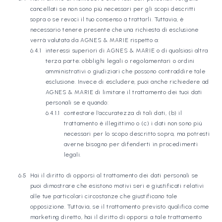
cancellati se non sono più necessari per gli scopi descritti
sopra o se revoci il tuo consenso a trattarli. Tuttavia, è
necessario tenere presente che una richiesta di esclusione
verrà valutata da AGNES & MARIE rispetto a:
interessi superiori di AGNES & MARIE o di qualsiasi altra
terza parte; obblighi legali o regolamentari o ordini
amministrativi o giudiziari che possono contraddire tale
esclusione. Invece di escludere, puoi anche richiedere ad
AGNES & MARIE di limitare il trattamento dei tuoi dati
personali se e quando:
contestare l’accuratezza di tali dati, (b) il
trattamento è illegittimo o (c) i dati non sono più
necessari per lo scopo descritto sopra, ma potresti
averne bisogno per difenderti in procedimenti
legali.
Hai il diritto di opporsi al trattamento dei dati personali se
puoi dimostrare che esistono motivi seri e giustificati relativi
alle tue particolari circostanze che giustificano tale
opposizione. Tuttavia, se il trattamento previsto qualifica come
marketing diretto, hai il diritto di opporsi a tale trattamento